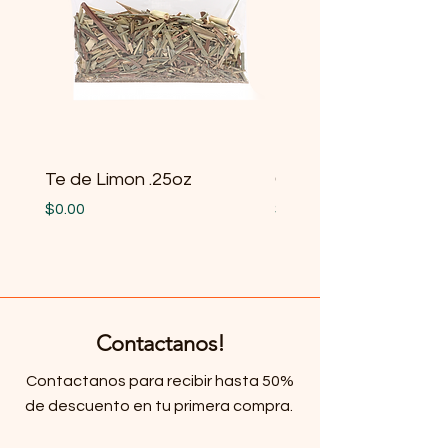
Te de Limon .25oz
Gobernadora .25oz
Price
Price
$0.00
$0.00
Contactanos!
Contactanos para recibir hasta 50%
de descuento en tu primera compra.