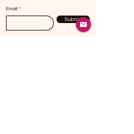
Email:
Submit
Productos
Dulces / Candies
Botanas / Snacks
Chiles Secos / Peppers
Hierbas / Herbs
Especies / Spices
Fusiones Herbales