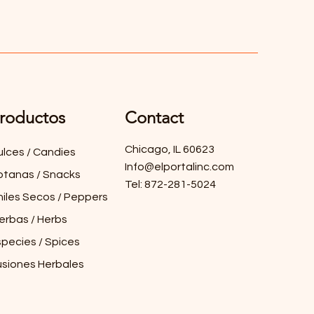
roductos
Contact
Chicago, IL 60623
ulces / Candies
Info@elportalinc.com
otanas / Snacks
Tel: 872-281-5024
hiles Secos / Peppers
erbas / Herbs
species / Spices
usiones Herbales