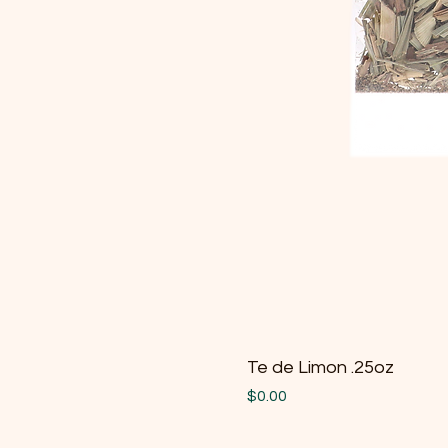
Te de Limon .25oz
Price
$0.00