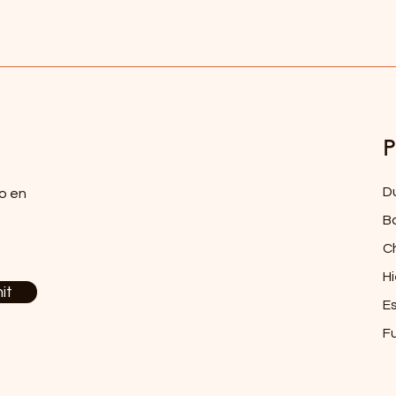
P
D
o en
B
C
Hi
it
E
F