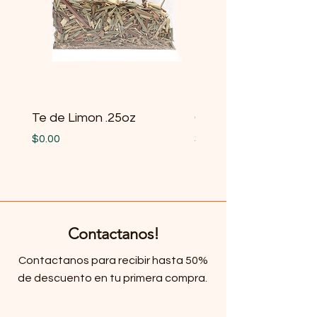
Te de Limon .25oz
Gobernadora .25oz
Price
Price
$0.00
$0.00
Contactanos!
Contactanos para recibir hasta 50%
de descuento en tu primera compra.