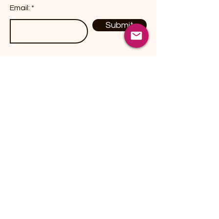
Email:
Submit
Productos
Dulces / Candies
Botanas / Snacks
Chiles Secos / Peppers
Hierbas / Herbs
Especies / Spices
Fusiones Herbales
Contact