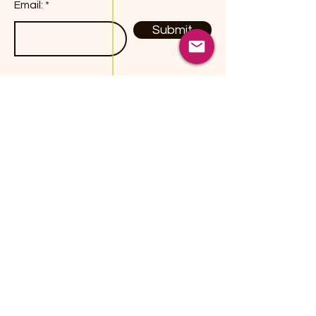
Email:
Submit
Productos
Dulces / Candies
Botanas / Snacks
Chiles Secos / Peppers
Hierbas / Herbs
Especies / Spices
Fusiones Herbales
Contact