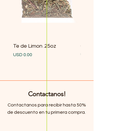
Te de Limon .25oz
Gobernadora .25oz
Precio
Precio
USD 0.00
USD 0.00
Contactanos!
Contactanos para recibir hasta 50%
de descuento en tu primera compra.