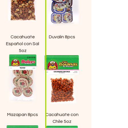
Cacahuate
Duvalin 8pcs
Español con Sal
5oz
Mazapan 8pcs
Cacahuate con
Chile 5oz