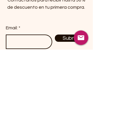
de descuento en tu primera compra.
Email:
Submit
Productos
Dulces / Candies
Botanas / Snacks
Chiles Secos / Peppers
Hierbas / Herbs
Especies / Spices