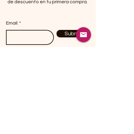
de descuento en tu primera compra.
Email:
Submit
Productos
Dulces / Candies
Botanas / Snacks
Chiles Secos / Peppers
Hierbas / Herbs
Especies / Spices
Fusiones Herbales