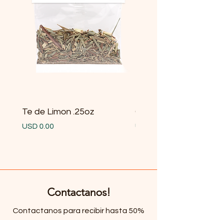
Te de Limon .25oz
Gobernadora .25oz
Precio
Precio
USD 0.00
USD 0.00
Contactanos!
Contactanos para recibir hasta 50%