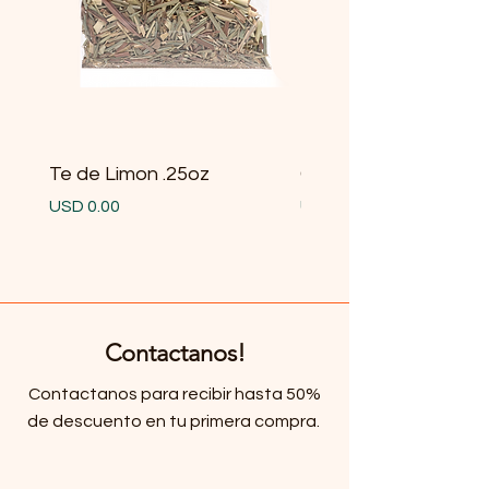
Te de Limon .25oz
Gobernadora .25oz
Precio
Precio
USD 0.00
USD 0.00
Contactanos!
Contactanos para recibir hasta 50%
de descuento en tu primera compra.