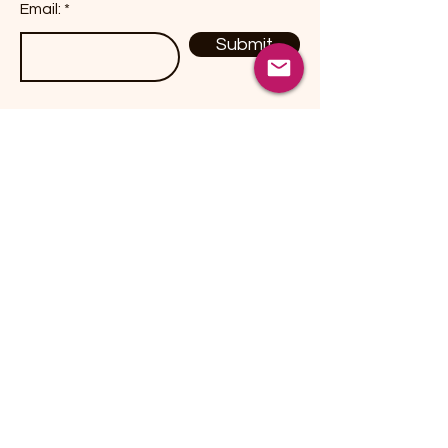
Email:
Submit
Productos
Dulces / Candies
Botanas / Snacks
Chiles Secos / Peppers
Hierbas / Herbs
Especies / Spices
Fusiones Herbales
Contact