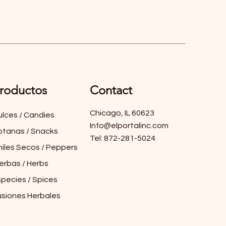
roductos
Contact
Chicago, IL 60623
ulces / Candies
Info@elportalinc.com
otanas / Snacks
Tel: 872-281-5024
hiles Secos / Peppers
erbas / Herbs
species / Spices
usiones Herbales