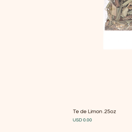
Te de Limon .25oz
Precio
USD 0.00