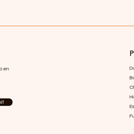
P
D
o en
B
C
Hi
it
E
F