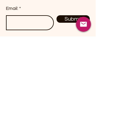
Email:
Submit
Productos
Dulces / Candies
Botanas / Snacks
Chiles Secos / Peppers
Hierbas / Herbs
Especies / Spices
Fusiones Herbales