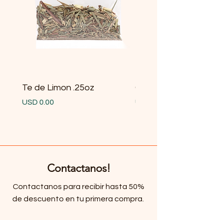
Te de Limon .25oz
Gobernadora .25oz
Precio
Precio
USD 0.00
USD 0.00
Contactanos!
Contactanos para recibir hasta 50%
de descuento en tu primera compra.