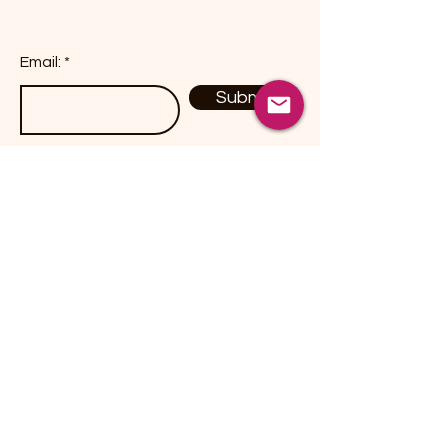
Email:
Submit
Productos
Dulces / Candies
Botanas / Snacks
Chiles Secos / Peppers
Hierbas / Herbs
Especies / Spices
Fusiones Herbales