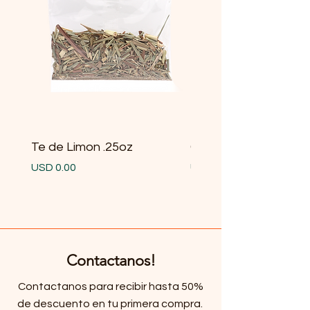
Te de Limon .25oz
Gobernadora .25oz
Precio
Precio
USD 0.00
USD 0.00
Contactanos!
Contactanos para recibir hasta 50%
de descuento en tu primera compra.